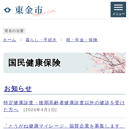
メニュー
現在の位置
ホーム
暮らし・手続き
税・年金・保険
国民健康保険
お知らせ
特定健康診査・後期高齢者健康診査以外の健診を受け
た方へ
[2026年4月1日]
「とうがね健康マイレージ」協賛企業を募集します。