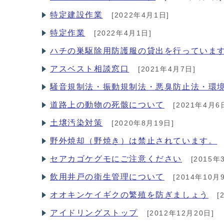
特定建設作業
[2022年4月1日]
特定作業
[2022年4月1日]
ハチの巣駆除用防護服の貸出を行っていま
アスベスト相談窓口
[2021年4月7日]
騒音規制法・振動規制法・悪臭防止法・環
道路上の動物の死骸について
[2021年4月6
土壌汚染対策
[2020年8月19日]
野外焼却（野焼き）は禁止されています。
セアカゴケグモにご注意ください
[2015年
飲用井戸の衛生管理について
[2014年10月
オオキンケイギクの繁殖を防ぎましょう
[
アイドリングストップ
[2012年12月20日]