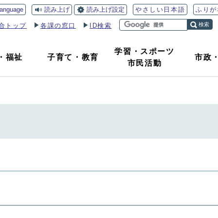
読み上げ
読み上げ設定
language
やさしい日本語
ふりが
検索
合トップ
各課の窓口
ID検索
学習・スポーツ
・
福祉
子育て
・
教育
市政
市民活動