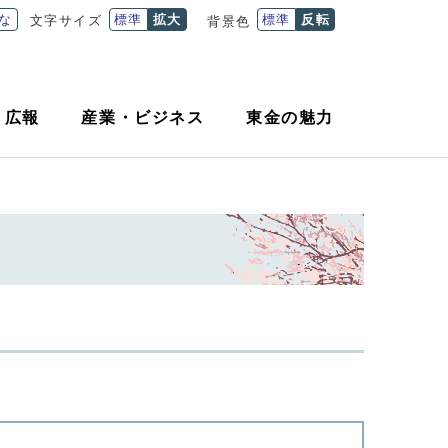
な
標準
拡大
標準
反転
文字サイズ
背景色
・
広報
産業
・
ビジネス
東金の魅力