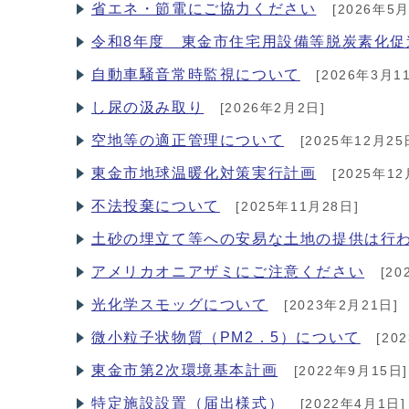
省エネ・節電にご協力ください
[2026年5月
令和8年度 東金市住宅用設備等脱炭素化促
自動車騒音常時監視について
[2026年3月1
し尿の汲み取り
[2026年2月2日]
空地等の適正管理について
[2025年12月25
東金市地球温暖化対策実行計画
[2025年12
不法投棄について
[2025年11月28日]
土砂の埋立て等への安易な土地の提供は行
アメリカオニアザミにご注意ください
[20
光化学スモッグについて
[2023年2月21日]
微小粒子状物質（PM2．5）について
[20
東金市第2次環境基本計画
[2022年9月15日]
特定施設設置（届出様式）
[2022年4月1日]