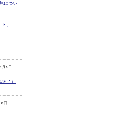
施につい
ント）
7月5日]
集終了）
18日]