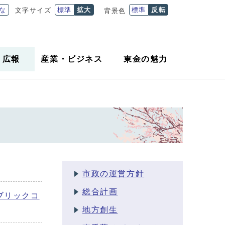
な
標準
拡大
標準
反転
文字サイズ
背景色
・
広報
産業
・
ビジネス
東金の魅力
市政の運営方針
総合計画
ブリックコ
地方創生