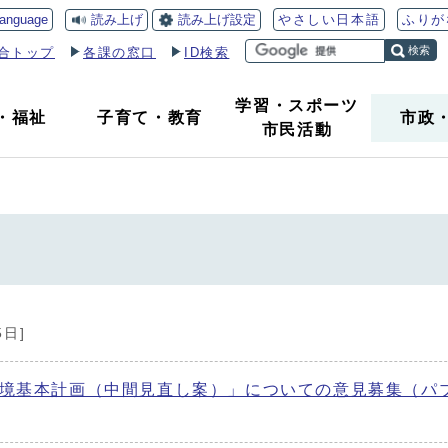
読み上げ
読み上げ設定
language
やさしい日本語
ふりが
検索
合トップ
各課の窓口
ID検索
学習・スポーツ
・
福祉
子育て
・
教育
市政
市民活動
5日]
環境基本計画（中間見直し案）」についての意見募集（パ