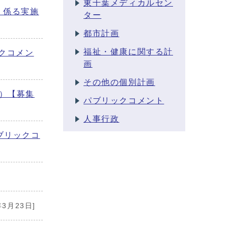
東千葉メディカルセン
）係る実施
ター
都市計画
福祉・健康に関する計
クコメン
画
その他の個別計画
）【募集
パブリックコメント
人事行政
ブリックコ
年3月23日]