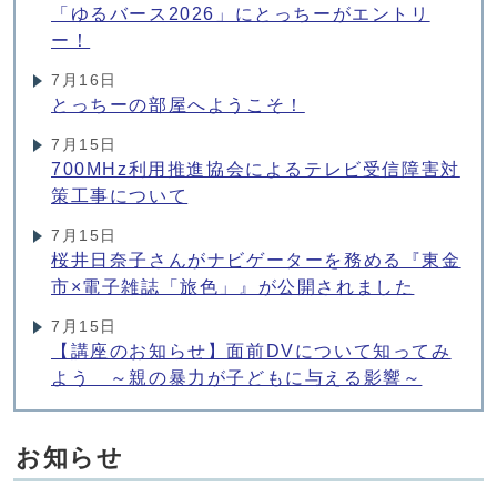
「ゆるバース2026」にとっちーがエントリ
ー！
7月16日
とっちーの部屋へようこそ！
7月15日
700MHz利用推進協会によるテレビ受信障害対
策工事について
7月15日
桜井日奈子さんがナビゲーターを務める『東金
市×電子雑誌「旅色」』が公開されました
7月15日
【講座のお知らせ】面前DVについて知ってみ
よう ～親の暴力が子どもに与える影響～
お知らせ