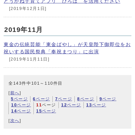
とうがね子育てアプリ ひろば を活用ください
[2019年12月1日]
2019年11月
東金の伝統芸能「東金ばやし」が天皇陛下御即位をお
祝いする国民祭典「奉祝まつり」に出演
[2019年11月11日]
全143件中101～110件目
[
前へ
]
5
ページ
6
ページ
7
ページ
8
ページ
9
ページ
10
ページ
11
ページ
12
ページ
13
ページ
14
ページ
15
ページ
[
次へ
]