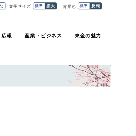
な
標準
拡大
標準
反転
文字サイズ
背景色
・
広報
産業
・
ビジネス
東金の魅力