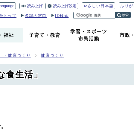
読み上げ
読み上げ設定
language
やさしい日本語
ふりが
検索
合トップ
各課の窓口
ID検索
学習・スポーツ
・
福祉
子育て
・
教育
市政
市民活動
）・健康づくり
健康づくり
な食生活」