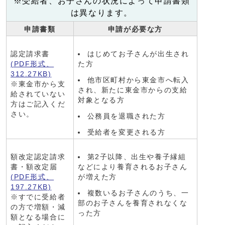
※受給者、お子さんの状況によって申請書類
は異なります。
申請書類
申請が必要な方
認定請求書
はじめてお子さんが出生され
(PDF形式、
た方
312.27KB)
他市区町村から東金市へ転入
※東金市から支
され、新たに東金市からの支給
給されていない
対象となる方
方はご記入くだ
さい。
公務員を退職された方
受給者を変更される方
額改定認定請求
第2子以降、出生や養子縁組
書・額改定届
などにより養育されるお子さん
(PDF形式、
が増えた方
197.27KB)
複数いるお子さんのうち、一
※すでに受給者
部のお子さんを養育されなくな
の方で増額・減
った方
額となる場合に