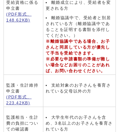
受給資格に係る
離婚成立により、受給者を変
申立書
更される方
(PDF形式、
離婚協議中で、受給者と別居
148.62KB)
されている方（離婚協議中であ
ることを証明する書類を添付し
てください。）
※離婚協議中である場合、お子
さんと同居している方が優先し
て手当を受給できます。
※必要な申請書類の準備が難し
い場合などお困りのことがあれ
ば、お問い合わせください。
監護・生計維持
支給対象のお子さんを養育さ
申立書
れている父母以外の方
(PDF形式、
223.42KB)
監護相当・生計
⼤学⽣年代のお子さんを含
費の負担につい
め、3名以上のお子さんを養育さ
ての確認書
れている方