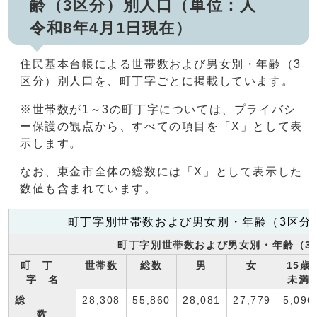
齢（3区分）別人口（単位：人
令和8年4月1日現在）
住民基本台帳による世帯数および男女別・年齢（3
区分）別人口を、町丁字ごとに掲載しています。
※世帯数が1～3の町丁字については、プライバシ
ー保護の観点から、すべての項目を「X」として表
示します。
なお、東金市全体の総数には「X」として表示した
数値も含まれています。
町丁字別世帯数および男女別・年齢（3区分
町丁字別世帯数および男女別・年齢（3区
町 丁
世帯数
総数
男
女
15歳
字 名
未満
総
28,308
55,860
28,081
27,779
5,096
数