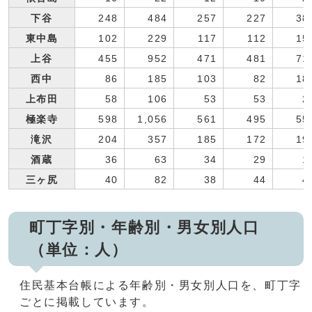
下谷
248
484
257
227
38
東中島
102
229
117
112
15
上谷
455
952
471
481
71
西中
86
185
103
82
18
上布田
58
106
53
53
2
極楽寺
598
1,056
561
495
55
滝沢
204
357
185
172
19
酒蔵
36
63
34
29
1
三ヶ尻
40
82
38
44
4
町丁字別・年齢別・男女別人口
（単位：人）
住民基本台帳による年齢別・男女別人口を、町丁字
ごとに掲載しています。