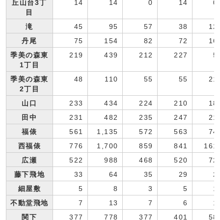
丘山台3丁
14
14
0
14
0
目
滝
45
95
57
38
12
丹尾
75
154
82
72
16
季美の森東
219
439
212
227
5
1丁目
季美の森東
48
110
55
55
21
2丁目
山口
233
434
224
210
18
田中
231
482
235
247
21
福俵
561
1,135
572
563
74
西福俵
776
1,700
859
841
161
広瀬
522
988
468
520
72
藤下飛地
33
64
35
29
2
細屋敷
5
8
3
5
1
不動堂飛地
7
13
7
6
1
関下
377
778
377
401
58