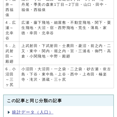
井～
丹尾・季美の森東1丁目～2丁目・山口・田中・
西福
福俵・西福俵
俵
4．広
広瀬・藤下飛地・細屋敷・不動堂飛地・関下・粟
瀬～
生飛地・大沼・宿・西野飛地・荒生・薄島・家
北幸
徳・幸田・北幸谷
谷
5．上
上武射田・下武射田・士農田・菱沼・前之内・二
武射
又・東中・関内・堀之内・宮・三浦名・御門・高
田～
倉・小関飛地・中野・殿廻
殿廻
6．小
小沼田・大沼田・一之袋・二之袋・砂古瀬・依古
沼田
島・下谷・東中島・上谷・西中・上布田・極楽
～三
寺・滝沢・酒蔵・三ヶ尻
ヶ尻
この記事と同じ分類の記事
統計データ（人口）