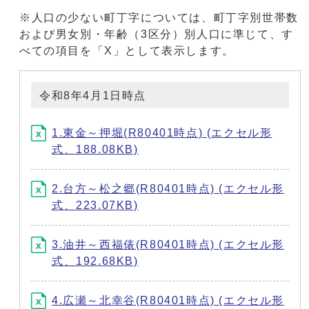
※人口の少ない町丁字については、町丁字別世帯数
および男女別・年齢（3区分）別人口に準じて、す
べての項目を「X」として表示します。
令和8年4月1日時点
1.東金～押堀(R80401時点) (エクセル形
式、188.08KB)
2.台方～松之郷(R80401時点) (エクセル形
式、223.07KB)
3.油井～西福俵(R80401時点) (エクセル形
式、192.68KB)
4.広瀬～北幸谷(R80401時点) (エクセル形