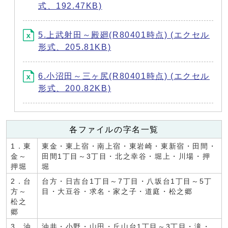
式、192.47KB)
5.上武射田～殿廻(R80401時点) (エクセル
形式、205.81KB)
6.小沼田～三ヶ尻(R80401時点) (エクセル
形式、200.82KB)
各ファイルの字名一覧
1．東
東金・東上宿・南上宿・東岩崎・東新宿・田間・
金～
田間1丁目～3丁目・北之幸谷・堀上・川場・押
押堀
堀
2．台
台方・日吉台1丁目～7丁目・八坂台1丁目～5丁
方～
目・大豆谷・求名・家之子・道庭・松之郷
松之
郷
3．油
油井・小野・山田・丘山台1丁目～3丁目・滝・