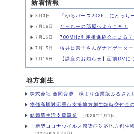
新着情報
「ゆるバース2026」にとっち
8月3日
とっちーの部屋へようこそ！
7月16日
700MHz利用推進協会による
7月15日
桜井日奈子さんがナビゲーター
7月15日
【講座のお知らせ】面前DVに
7月15日
地方創生
株式会社 合同資源 様より企業版ふるさと
物価高騰対応重点支援地方創生臨時交付金
結婚新生活支援事業
[2026年4月1日]
「新型コロナウイルス感染症対応地方創生
[2026年3月23日]