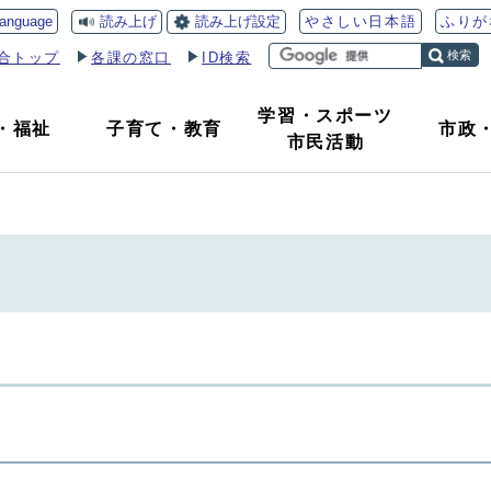
読み上げ
読み上げ設定
language
やさしい日本語
ふりが
検索
合トップ
各課の窓口
ID検索
学習・スポーツ
・
福祉
子育て
・
教育
市政
市民活動