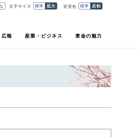
な
標準
拡大
標準
反転
文字サイズ
背景色
・
広報
産業
・
ビジネス
東金の魅力