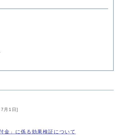
た
年7月1日]
付金」に係る効果検証について