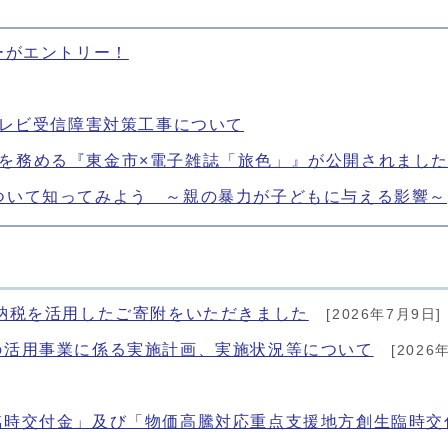
ーがエントリー！
テレビ受信障害対策工事について
を務める『東金市×電子雑誌「旅色」』が公開されまし
ついて知ってみよう ～親の暴力が子どもに与える影響～
納税を活用したご寄附をいただきました
[2026年7月9日]
の活用事業に係る実施計画、実施状況等について
[2026
臨時交付金」及び「物価高騰対応重点支援地方創生臨時交