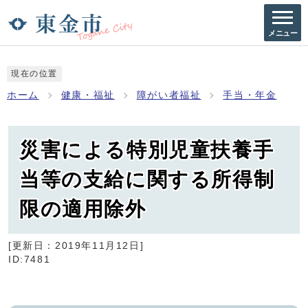
メニュー
現在の位置
ホーム
健康・福祉
障がい者福祉
手当・年金
災害による特別児童扶養手
当等の支給に関する所得制
限の適用除外
[更新日：
2019年11月12日
]
ID:7481