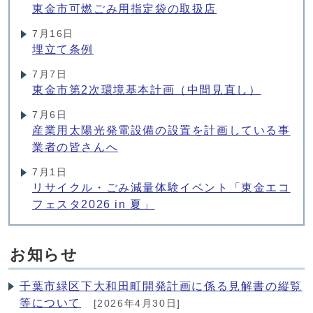
東金市可燃ごみ用指定袋の取扱店
7月16日
埋立て条例
7月7日
東金市第2次環境基本計画（中間見直し）
7月6日
産業用太陽光発電設備の設置を計画している事
業者の皆さんへ
7月1日
リサイクル・ごみ減量体験イベント「東金エコ
フェスタ2026 in 夏」
お知らせ
千葉市緑区下大和田町開発計画に係る見解書の縦覧
等について
[2026年4月30日]