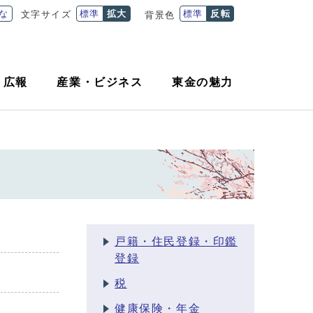
な
標準
拡大
標準
反転
文字サイズ
背景色
・
広報
産業
・
ビジネス
東金の魅力
戸籍・住民登録・印鑑
登録
税
健康保険・年金