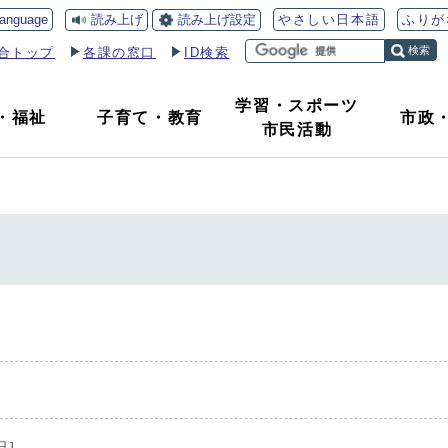
読み上げ
読み上げ設定
language
やさしい日本語
ふりが
検索
合トップ
各課の窓口
ID検索
学習・スポーツ
・
福祉
子育て
・
教育
市政
市民活動
日]