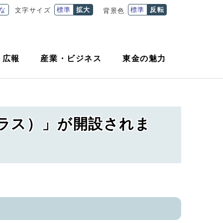
な
標準
拡大
標準
反転
文字サイズ
背景色
・
広報
産業
・
ビジネス
東金の魅力
ラス）」が開設されま