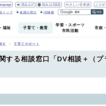
読み上げ
読み上げ設定
language
やさしい日本語
ふりが
検索
合トップ
各課の窓口
ID検索
学習・スポーツ
・
福祉
子育て
・
教育
市政
市民活動
探す
子育てサポート
関する相談窓口「DV相談＋（プ