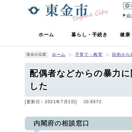
総
ホーム
暮らし
・
手続き
健康
ホーム
子育て・教育
目的から
現在の位置
配偶者などからの暴力に
した
[更新日：
2021年7月1日
]
ID:8372
内閣府の相談窓口