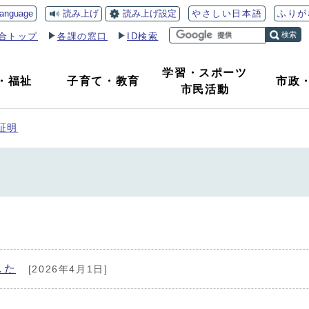
読み上げ
読み上げ設定
language
やさしい日本語
ふりが
検索
合トップ
各課の窓口
ID検索
学習・スポーツ
・
福祉
子育て
・
教育
市政
市民活動
証明
した
[2026年4月1日]