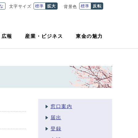
な
標準
拡大
標準
反転
文字サイズ
背景色
・
広報
産業
・
ビジネス
東金の魅力
窓口案内
届出
登録