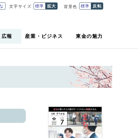
な
標準
拡大
標準
反転
文字サイズ
背景色
・
広報
産業
・
ビジネス
東金の魅力