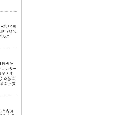
●第12回
叙勲（瑞宝
ブルス
健康教室
夕コンサー
農業大学
通安全教室
教室／夏
の市内施