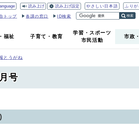
読み上げ
読み上げ設定
language
やさしい日本語
ふりが
検索
合トップ
各課の窓口
ID検索
学習・スポーツ
・
福祉
子育て
・
教育
市政
市民活動
報とうがね
7月号
)