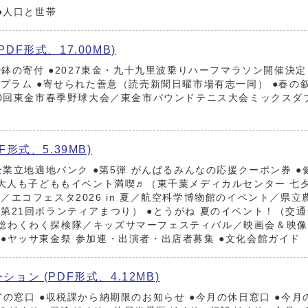
●人口と世帯
F形式、17.00MB)
0鉢の寄付 ●2027東金・九十九里波乗りハーフマラソン開催決定 
 プラム ●寄せられた善意（読売新聞日曜市場有志一同） ●春の
30回東金市春季野球大会／東金市バウンドテニス大会ミックスダ
形式、5.39MB)
企業立地適地バンク ●第5弾 がんばるみんなの応援クーポン券 ●
●大人も子どももイベント満喫♬（東千葉メディカルセンター 七
エコフェスタ2026 in 夏／航空科学博物館のイベント／県立
第21回ボランティアまつり） ●とうがね 夏のイベント！（交
総わくわく探検隊／キッズサマーフェスティバル／映画会＆映像
●ヤッサ東金祭 参加連・出演者・出店者募集 ●文化会館ガイド
ョン (PDF形式、4.12MB)
どの窓口 ●収税課から納期限のお知らせ ●今月の休日窓口 ●今月