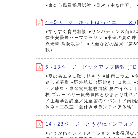
●東金市職員採用試験 ●目次（主な内容） 
4～5ページ ホットほっとニュース (PD
●すくすく育児相談 ●サンパチェンス苗52
信州安曇野ハーフマラソン ●東金の夏の味
双光章 消防功労） ●大会などの結果（第
戦）
6～13ページ ピックアップ情報 (PDF
●夏の省エネに取り組もう ●健康コラム ●
参加者募集 ●野外焼却（野焼き）は禁止 
ト／成東・東金食虫植物群落 夏のイベント／
校 ブルーベリー観光農園とひまわり迷路／
／生涯学習講座／児童館のイベント／南房
休み木工教室／夏休みボランティア体験） 
14～23ページ とうがねインフォメーシ
●とうがねインフォメーション ●市役所な