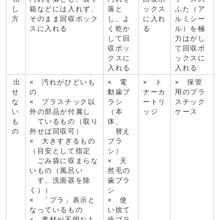
し
箱などには入れず、
落と
ックス
ふた（ア
方
そのまま回収ボック
し、よ
に入れ
ルミシー
スに入れる
く乾か
る
ル）を極
して回
力はがし
収ボッ
て回収ボ
クスに
ックスに
入れる
入れる
出
× 汚れがひどいも
× 電
× ト
× 保管
せ
の
動歯ブ
ナーカ
用のプラ
な
× プラスチック以
ラシ
ートリ
スチック
い
外の部品が付属し
（本
ッジ
ケース
も
ているもの（取り
体、
の
外せば回収可）
替え
× 大きすぎるもの
ブラ
（目安として指定
シ）
ごみ袋に収まらな
× 天
いもの（風呂い
然毛の
す、洗面器を除
歯ブラ
く））
シ
× 「プラ」表示と
× 使
なっているもの
い捨て
× 素材が不明なも
歯ブラ