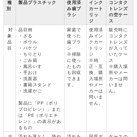
種
製品プラスチック
使用済
インク
コンタク
別
み歯ブ
カート
トレンズ
ラシ
リッ
の空ケー
ジ
ス
対
品目例
家庭で
使用済
販売時に
象
・ざる
使った
みイン
コンタク
品
・ボウル
歯ブラ
クカー
トレンズ
目
・バケツ
シ
トリッ
が入って
・ちりとり
※掃除
ジ
いたケー
・ごみ箱
に使っ
※純
ス
・風呂いす
たもの
正・互
※購入場
・手おけ
も回収
換、購
所やメー
・洗面器
できま
入場所
カーは問
・書籍スタンド
す。
やメー
いませ
・洗濯かご
カーは
ん。
問いま
製品に「PP（ポリ
せん。
プロピレン）」また
は「PE（ポリエチ
レン）」の表示があ
るもの
出
汚れを落とし、袋や
汚れを
回収ボ
ケースの