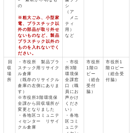
の
シ
（ア
※粗大ごみ、小型家
メニ
電、プラスチック以
ティ
外の部品が取り外せ
用）
ないものなど、製品
など
プラスチック以外の
ものを入れないでく
ださい。
回
・市役所 製品プラ
・市役
市役所
市役所1
収
スチック用リサイク
所3階
1階ロ
階ロビー
場
ル倉庫
環境保
ビー
（総合受
所
（既存のリサイクル
全課窓
（総合
付脇）
倉庫の左側にありま
口（職
受付
す）
員にお
脇）
※市役所3階環境保
声かけ
全課から回収場所が
くださ
変更となりました
い）
・各地区コミュニテ
・各地
ィセンター リサイ
区コミ
クル倉庫
ュニテ