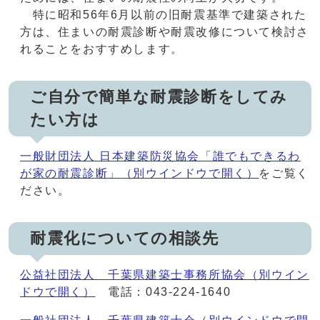
特に昭和56年6月以前の旧耐震基準で建築された
方は、住まいの耐震診断や耐震改修について検討さ
れることをおすすめします。
ご自分で簡単な耐震診断をしてみ
たい方は
一般財団法人 日本建築防災協会「誰でもできるわ
が家の耐震診断」
（別ウインドウで開く）
をご覧く
ださい。
耐震化についての相談先
公益社団法人 千葉県建築士事務所協会
（別ウイン
ドウで開く）
電話：043-224-1640