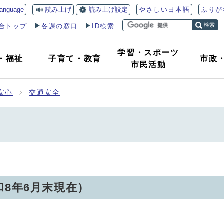
読み上げ
読み上げ設定
language
やさしい日本語
ふりが
検索
合トップ
各課の窓口
ID検索
学習・スポーツ
・
福祉
子育て
・
教育
市政
市民活動
安心
交通安全
和8年6月末現在）