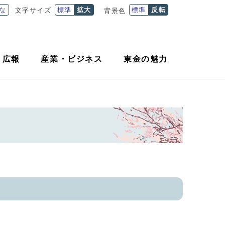
な
標準
拡大
標準
反転
文字サイズ
背景色
・
広報
産業
・
ビジネス
東金の魅力