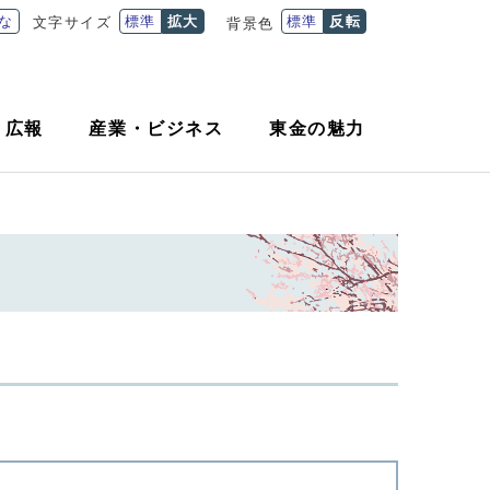
な
標準
拡大
標準
反転
文字サイズ
背景色
・
広報
産業
・
ビジネス
東金の魅力