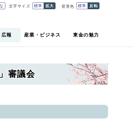
な
標準
拡大
標準
反転
文字サイズ
背景色
・
広報
産業
・
ビジネス
東金の魅力
略」審議会