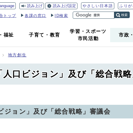
読み上げ
読み上げ設定
language
やさしい日本語
ふりが
検索
合トップ
各課の窓口
ID検索
学習・スポーツ
・
福祉
子育て
・
教育
市政
市民活動
地方創生
市「人口ビジョン」及び「総合戦
口ビジョン」及び「総合戦略」審議会