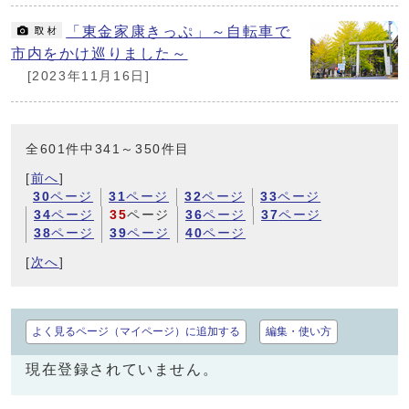
「東金家康きっぷ」～自転車で
市内をかけ巡りました～
[2023年11月16日]
全601件中341～350件目
[
前へ
]
30
ページ
31
ページ
32
ページ
33
ページ
34
ページ
35
ページ
36
ページ
37
ページ
38
ページ
39
ページ
40
ページ
[
次へ
]
よく見るページ（マイページ）に追加する
編集・使い方
現在登録されていません。