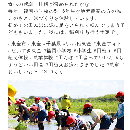
食への感謝・理解が深められたかな。
毎年、福岡小学校の5、6年生が地元農家の方の協
力のもと、米づくりを体験しています。
初めての田んぼの泥に足をとられて転んでしまう子
どももいました。秋には、稲刈りも行う予定です。
#東金市 #東金 #千葉県 #いいね東金 #東金フォト
#だいすき東金 #福岡小学校 #小学生 #田植え #田
植え体験 #農業体験 #田んぼ #田舎っていいな #ち
ょうどいい田舎 #田植えお疲れさまでした #農家 #
おいしいお米 #米づくり