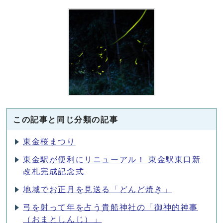
この記事と同じ分類の記事
東金桜まつり
東金駅が便利にリニューアル！ 東金駅東口新
改札完成記念式
地域でお正月を見送る「どんど焼き」
弓を射って年を占う貴船神社の「御神的神事
（おまとしんじ）」