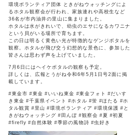
環境ボランティア団体 ときがねウォッチングによ
るホタル観察会が行われ、家族連れや高校生など
36名が市内油井の里山に集まりました。
ホタルは水がきれいで、幼虫のエサになるカワニナ
という貝がいる場所で育ちます。
この日は明るく黄色い光が特徴的なゲンジボタルを
観察。ホタルが飛び交う幻想的な景色に、参加した
皆さんは思わず声を上げていました。
7月6日にはヘイケボタルの観察も予定。
詳しくは、広報とうがね令和6年5月1日号2面に掲
載しています。
#東金市 #東金 #いいね東金 #東金フォト #だいす
き東金 #千葉県イベント #ホタル #蛍 #ほたる #ホ
タル観賞 #里山 #環境ボランティア #環境保護 #と
きがねウォッチング #田んぼ #観察会 #夏 #初夏
#firefly #自然体験 #季節の風物詩 #虫好き