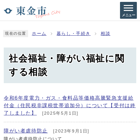
メニュー
ホーム
暮らし・手続き
相談
現在の位置
社会福祉・障がい福祉に関
する相談
令和6年度電力・ガス・食料品等価格高騰緊急支援給
付金（住民税非課税世帯追加分）について【受付は終
了しました】
[2025年5月1日]
障がい者虐待防止
[2023年9月1日]
障がい者虐待防止について