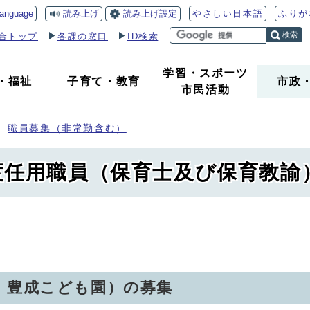
読み上げ
読み上げ設定
language
やさしい日本語
ふりが
検索
合トップ
各課の窓口
ID検索
学習・スポーツ
・
福祉
子育て
・
教育
市政
市民活動
職員募集（非常勤含む）
度任用職員（保育士及び保育教諭
、豊成こども園）の募集