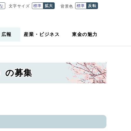
な
標準
拡大
標準
反転
文字サイズ
背景色
・
広報
産業
・
ビジネス
東金の魅力
）の募集