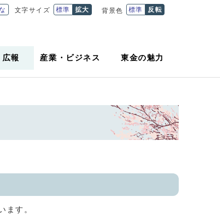
な
標準
拡大
標準
反転
文字サイズ
背景色
・
広報
産業
・
ビジネス
東金の魅力
います。