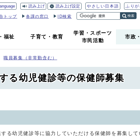
読み上げ
読み上げ設定
language
やさしい日本語
ふりが
検索
合トップ
各課の窓口
ID検索
学習・スポーツ
・
福祉
子育て
・
教育
市政
市民活動
職員募集（非常勤含む）
する幼児健診等の保健師募集
する幼児健診等に協力していただける保健師を募集して