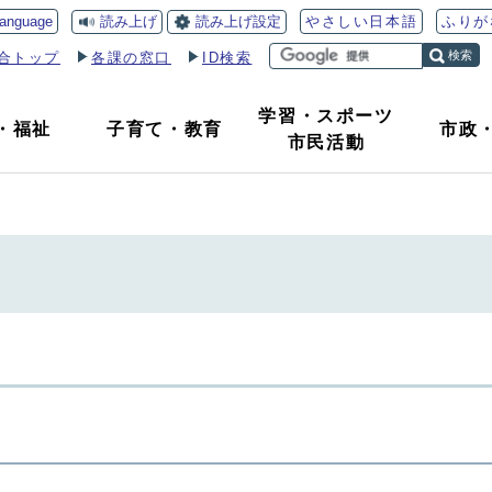
読み上げ
読み上げ設定
language
やさしい日本語
ふりが
検索
合トップ
各課の窓口
ID検索
学習・スポーツ
・
福祉
子育て
・
教育
市政
市民活動