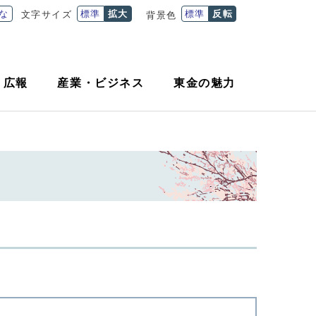
な
標準
拡大
標準
反転
文字サイズ
背景色
・
広報
産業
・
ビジネス
東金の魅力