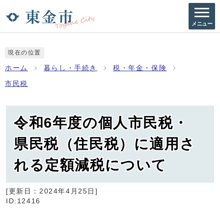
メニュー
現在の位置
ホーム
暮らし・手続き
税・年金・保険
市民税
令和6年度の個人市民税・
県民税（住民税）に適用さ
れる定額減税について
[更新日：
2024年4月25日
]
ID:12416