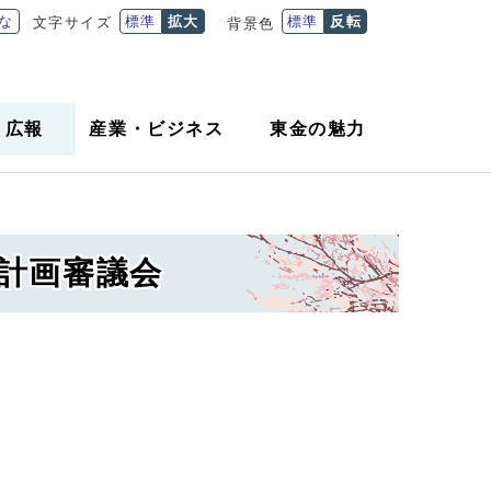
な
標準
拡大
標準
反転
文字サイズ
背景色
・
広報
産業
・
ビジネス
東金の魅力
合計画審議会