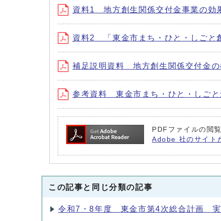
資料1 地方創生関係交付金事業の効果検証 (
資料2 「東金市まち・ひと・しごと創生総
補足説明資料 地方創生関係交付金の概要（
参考資料 東金市まち・ひと・しごと創生総
PDFファイルの閲覧
Adobe 社のサイト
この記事と同じ分類の記事
令和7・8年度 東金市第4次総合計画 