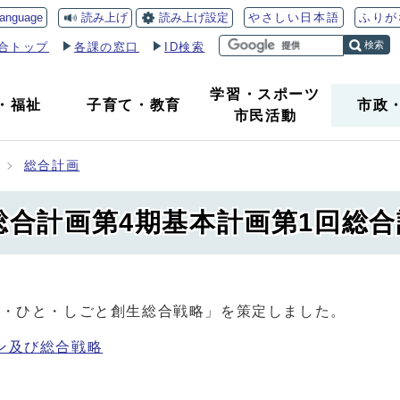
読み上げ
読み上げ設定
language
やさしい日本語
ふりが
検索
合トップ
各課の窓口
ID検索
学習・スポーツ
・
福祉
子育て
・
教育
市政
市民活動
総合計画
総合計画第4期基本計画第1回総
ち・ひと・しごと創生総合戦略」を策定しました。
ン及び総合戦略