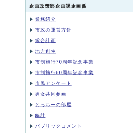
企画政策部企画課企画係
業務紹介
市政の運営方針
総合計画
地方創生
市制施行70周年記念事業
市制施行60周年記念事業
市民アンケート
男女共同参画
とっちーの部屋
統計
パブリックコメント