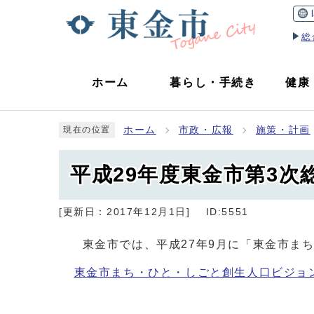
総
ホーム
暮らし
・
手続き
健康
ホーム
市政・広報
施策・計画
現在の位置
平成29年度東金市第3次
[更新日：
2017年12月1日
]
ID:5551
東金市では、平成27年9月に「東金市ま
東金市まち・ひと・しごと創生人口ビジョ