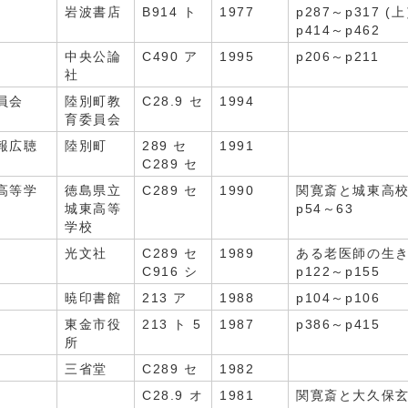
岩波書店
B914 ト
1977
p287～p317 (
p414～p462
中央公論
C490 ア
1995
p206～p211
社
員会
陸別町教
C28.9 セ
1994
育委員会
報広聴
陸別町
289 セ
1991
C289 セ
高等学
徳島県立
C289 セ
1990
関寛斎と城東高
城東高等
p54～63
学校
光文社
C289 セ
1989
ある老医師の生
C916 シ
p122～p155
暁印書館
213 ア
1988
p104～p106
東金市役
213 ト 5
1987
p386～p415
所
三省堂
C289 セ
1982
C28.9 オ
1981
関寛斎と大久保