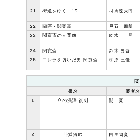
21
街道をゆく 15
司馬遼太郎
22
蘭医・関寛斎
戸石 四郎
23
関寛斎の人間像
鈴木 勝
24
関寛斎
鈴木 要吾
25
コレラを防いだ男 関寛斎
柳原 三佳
関
書名
著者
1
命の洗濯 復刻
關 寛
2
斗満獨吟
白里関寛