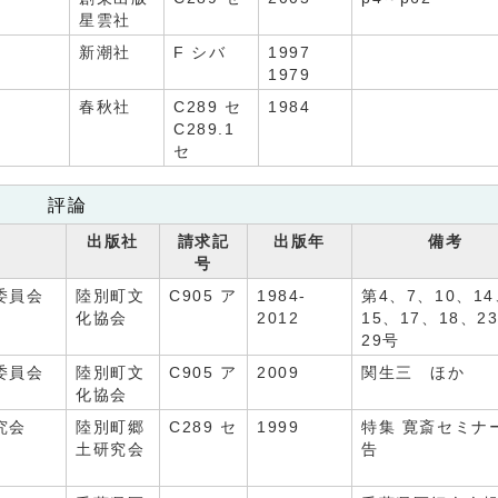
星雲社
新潮社
F シバ
1997
1979
春秋社
C289 セ
1984
C289.1
セ
評論
出版社
請求記
出版年
備考
号
委員会
陸別町文
C905 ア
1984-
第4、7、10、1
化協会
2012
15、17、18、2
29号
委員会
陸別町文
C905 ア
2009
関生三 ほか
化協会
究会
陸別町郷
C289 セ
1999
特集 寛斎セミナ
土研究会
告