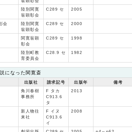
翁顕彰会
陸別関寛
C289 セ
2005
翁顕彰会
彰会
陸別関寛
C289 セ
2000
翁顕彰会
関寛翁顕
C289 セ
1998
彰会
陸別町教
C28.9 セ
1982
育委員会
説になった関寛斎
名
出版社
請求記号
出版年
備考
角川春樹
F タカ
2013
事務所
C913.6
タ
新人物往
F イヌ
2008
来社
C913.6
イ
創栄出版
C289 セ
2005
p4～p62