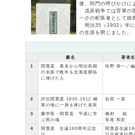
後、同門の呼びかけに
戊辰戦争では官軍の医
一介の町医者として徳
明治35（1902）年
の生涯を閉じました。
書名
著者
1
関寛斎 幕末から明治初期
吹野 恭一／
の名医で晩年を北海道開拓
に捧げた人
2
評伝関寛斎 1830-1912 極
合田 一道
寒の地に一身を捧げた老医
3
蘭学医・関寛斎 平成に学
梅村 聡
ぶ医の魂
長尾 和宏
4
関寛斎 生誕180周年記念
関寛斎生誕18
誌
記念展実行委