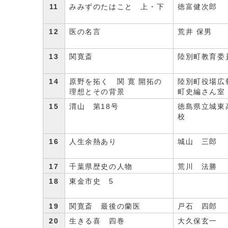
11
みみずのたはこと 上・下
徳富健次郎
12
医の名言
荒井 保男
13
関寛斎
陸別町教育委
14
原野を拓く 関 寛 開拓の
陸別町役場広
理想とその背景
町史編さん室
15
渭山 第18号
徳島県立城東
校
16
人生余熱あり
城山 三郎
17
千葉県歴史の人物
荒川 法勝
18
東金市史 5
19
関寛斎 最後の蘭医
戸石 四郎
20
生きる喜 四巻
大久保玄一