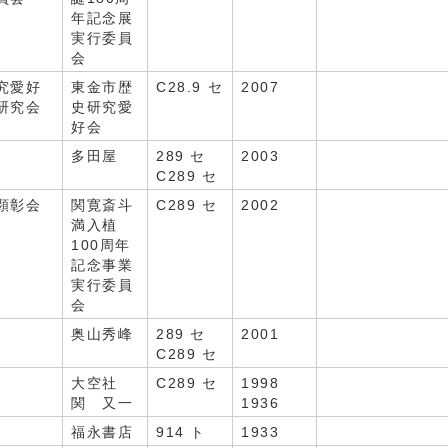
年記念展
実行委員
会
究愛好
東金市歴
C28.9 セ
2007
研究会
史研究愛
好会
多田屋
289 セ
2003
C289 セ
顕彰会
関寛斎斗
C289 セ
2002
満入植
100周年
記念事業
実行委員
会
奥山秀峰
289 セ
2001
C289 セ
大空社
C289 セ
1998
関 又一
1936
福永書店
914 ト
1933