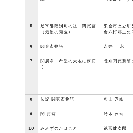
5
足寄郡陸別町の祖・関寛斎
東金市歴史研
（最後の蘭医）
会八街郷土史
6
関寛斎物語
吉井 永
7
関農場 希望の大地に夢拓
陸別関寛斎翁
く
8
伝記 関寛斎物語
奥山 秀峰
9
関 寛斎
鈴木 要吾
10
みみずのたはこと
徳富健次郎