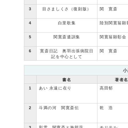
3
目さましくさ（復刻版）
関 寛斎
4
白里歌集
陸別関寛翁顕
5
関寛斎遺訓集
関寛翁顕彰会
6
寛斎日記 奥羽出張病院日
関 寛斎
記を中心として
小
書名
著者
1
あい 永遠に在り
高田郁
2
斗満の河 関寛斎伝
乾 浩
3
彩雲 関寛斎と海部花
モリテル