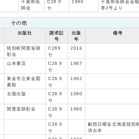
千葉県医
C28.9
1980
千葉県医師会会報
師会
セ
巻2号より
その他
出版社
請求記
出版
備考
号
年
陸別町関寛翁顕
C289
2016
彰会
セ
山本書店
C28.9
1987
セ
東金市立東金図
C28.9
1982
書館
セ
太陽出版
C28.9
1980
セ
関寛斎顕彰会
C28.9
1980
セ
C28.9
劇団日曜会北海道陸別
セ
演台本