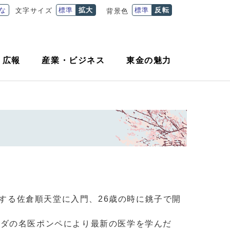
な
標準
拡大
標準
反転
文字サイズ
背景色
・
広報
産業
・
ビジネス
東金の魅力
営する佐倉順天堂に入門、26歳の時に銚子で開
ダの名医ポンペにより最新の医学を学んだ