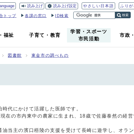
読み上げ
読み上げ設定
language
やさしい日本語
ふりが
検索
合トップ
各課の窓口
ID検索
学習・スポーツ
・
福祉
子育て
・
教育
市政
市民活動
図書館
東金市の調べもの
治時代にかけて活躍した医師です。
、現在の市内東中の農家に生まれ、18歳で佐藤泰然の経
油当主の濱口梧陵の支援を受けて長崎に遊学し、オラン