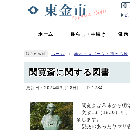
総
ホーム
暮らし
・
手続き
健康
ホーム
学習・スポーツ・市民活動
現在の位置
関寛斎に関する図書
[更新日：
2024年3月18日
]
ID:1284
関寛斎は幕末から明
文政13（1830）年
業します。
親交のあったヤマサ醤