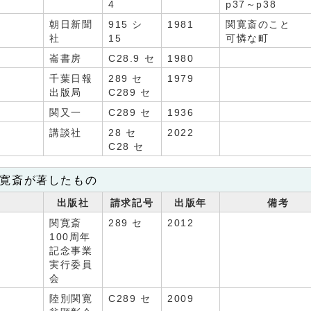
4
p37～p38
朝日新聞
915 シ
1981
関寛斎のこと
社
15
可憐な町
崙書房
C28.9 セ
1980
千葉日報
289 セ
1979
出版局
C289 セ
関又一
C289 セ
1936
講談社
28 セ
2022
C28 セ
寛斎が著したもの
名
出版社
請求記号
出版年
備考
関寛斎
289 セ
2012
100周年
記念事業
実行委員
会
陸別関寛
C289 セ
2009