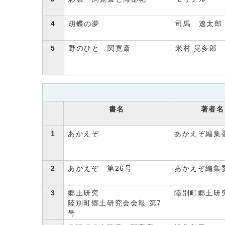
4
胡蝶の夢
司馬 遼太郎
5
野のひと 関寛斎
米村 晃多郎
書名
著者名
1
あかえぞ
あかえぞ編集
2
あかえぞ 第26号
あかえぞ編集
3
郷土研究
陸別町郷土研
陸別町郷土研究会会報 第7
号