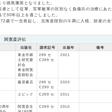
より徳島藩医となりました。
者として従軍、官軍敵軍の区別なく負傷兵の治療にあた
島で30年以上を過ごしました。
に72歳で一念発起し、北海道陸別の斗満に入植、財産の
関寛斎評伝
名
出版社
請求記号
出版年
備考
編
東金市郷
289 セ
2021
土研究愛
C289 セ
好会
東金関寛
斎顕彰会
藤原書店
289 セ
2020
C290 セ
エピック
C289 セ
2011
0周年
関寛斎生
C289 セ
2010
員会
誕180周