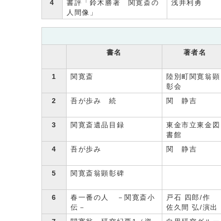
4
書評「鈴木勝著 関寛斎の
浅井利勇
人間像」
書名
著者名
1
関寛斎
陸別町関寛翁顕
彰会
2
吾が歩み 続
関 静吉
3
関寛斎遺品目録
東金市立東金図
書館
4
吾が歩み
関 静吉
5
関寛斎翁顕彰碑
6
春一番の人 －関寛斎小
戸石 四郎/作
伝－
佐久間 弘/演出