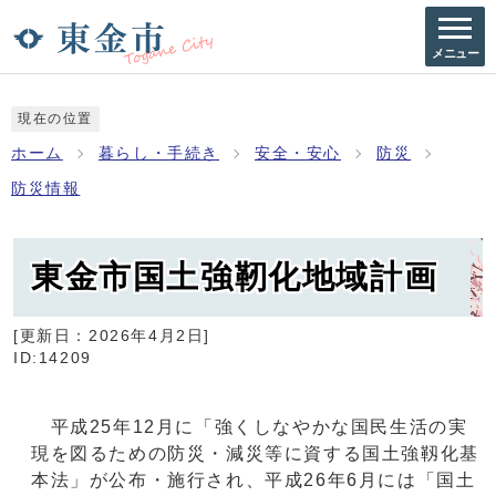
メニュー
現在の位置
ホーム
暮らし・手続き
安全・安心
防災
防災情報
東金市国土強靭化地域計画
[更新日：
2026年4月2日
]
ID:14209
平成25年12月に「強くしなやかな国民生活の実
現を図るための防災・減災等に資する国土強靱化基
本法」が公布・施行され、平成26年6月には「国土