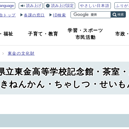
読み上げ
読み上げ設定
language
やさしい日本語
ふりが
検索
合トップ
各課の窓口
ID検索
学習・スポーツ
・
福祉
子育て
・
教育
市政
市民活動
東金の文化財
県立東金高等学校記念館・茶室
きねんかん・ちゃしつ・せいも