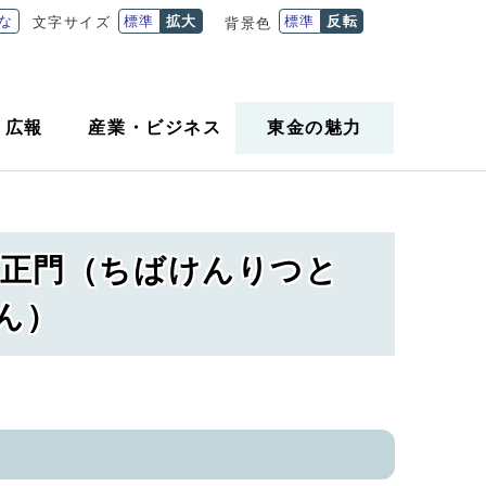
な
標準
拡大
標準
反転
文字サイズ
背景色
・
広報
産業
・
ビジネス
東金の魅力
・正門（ちばけんりつと
ん）