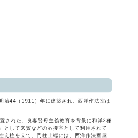
44（1911）年に建築され、西洋作法室は
設置された。良妻賢母主義教育を背景に和洋2種
」として来賓などの応接室として利用されて
に控え柱を立て、門柱上端には、西洋作法室屋