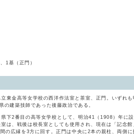
）
、1基（正門）
東金高等女学校の西洋作法室と茶室、正門。いずれも明治
は県の建築技師であった後藤政治である。
下2番目の高等女学校として、明治41（1908）年に
法室は、戦後は校長室としても使用され、現在は「記念館
1間の広縁を3方に回す。正門は中央に2本の親柱、両側