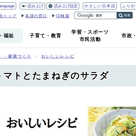
読み上げ
読み上げ設定
language
やさしい日本語
ふりが
検索
合トップ
各課の窓口
ID検索
学習・スポーツ
・
福祉
子育て
・
教育
市政
市民活動
）・健康づくり
おいしいレシピ
0 トマトとたまねぎのサラダ