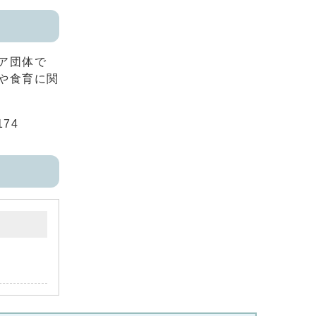
ア団体で
や食育に関
74