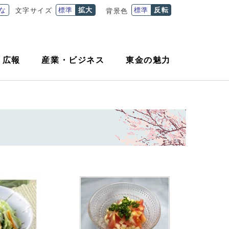
な
標準
拡大
標準
反転
文字サイズ
背景色
・
広報
産業
・
ビジネス
東金の魅力