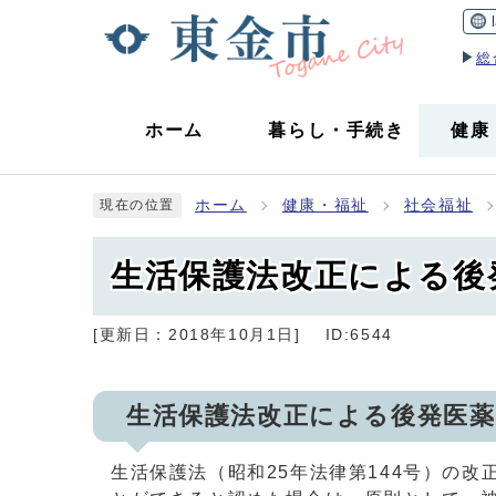
総
ホーム
暮らし
・
手続き
健康
ホーム
健康・福祉
社会福祉
現在の位置
生活保護法改正による後
[更新日：
2018年10月1日
]
ID:6544
生活保護法改正による後発医薬
生活保護法（昭和25年法律第144号）の