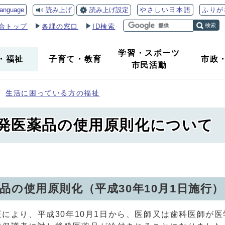
読み上げ
読み上げ設定
language
やさしい日本語
ふりが
検索
合トップ
各課の窓口
ID検索
学習・スポーツ
・
福祉
子育て
・
教育
市政
市民活動
生活に困っている方の福祉
発医薬品の使用原則化について
品の使用原則化（平成30年10月1日施行）
改正により、平成30年10月1日から、医師又は歯科医師