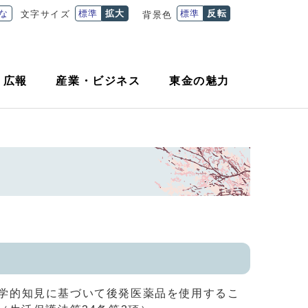
な
標準
拡大
標準
反転
文字サイズ
背景色
・
広報
産業
・
ビジネス
東金の魅力
が医学的知見に基づいて後発医薬品を使用するこ