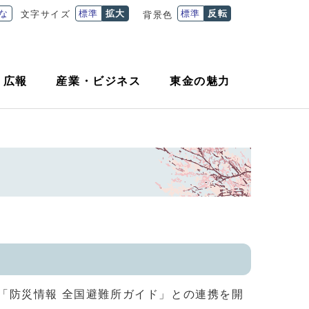
な
標準
拡大
標準
反転
文字サイズ
背景色
・
広報
産業
・
ビジネス
東金の魅力
「防災情報 全国避難所ガイド」との連携を開