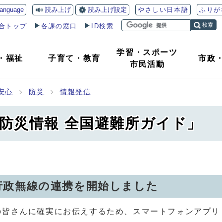
読み上げ
読み上げ設定
language
やさしい日本語
ふりが
検索
合トップ
各課の窓口
ID検索
学習・スポーツ
・
福祉
子育て
・
教育
市政
市民活動
安心
防災
情報発信
防災情報 全国避難所ガイド」
行政無線の連携を開始しました
の皆さんに確実にお伝えするため、スマートフォンアプリ