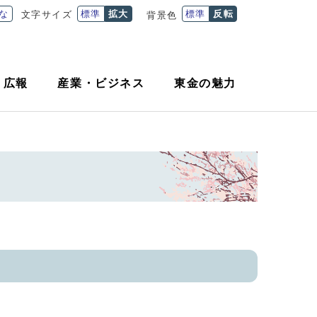
な
標準
拡大
標準
反転
文字サイズ
背景色
・
広報
産業
・
ビジネス
東金の魅力