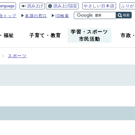
読み上げ
読み上げ設定
language
やさしい日本語
ふりが
検索
合トップ
各課の窓口
ID検索
学習・スポーツ
・
福祉
子育て
・
教育
市政
市民活動
スポーツ