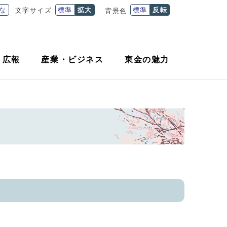
な
標準
拡大
標準
反転
文字サイズ
背景色
・
広報
産業
・
ビジネス
東金の魅力