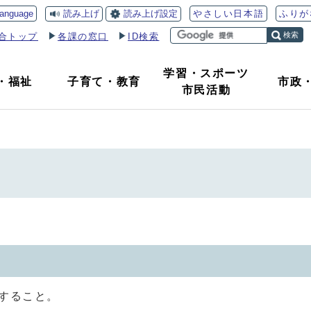
読み上げ
読み上げ設定
language
やさしい日本語
ふりが
検索
合トップ
各課の窓口
ID検索
学習・スポーツ
・
福祉
子育て
・
教育
市政
市民活動
すること。