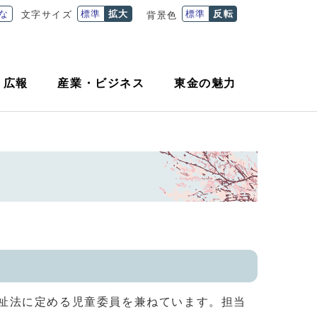
な
標準
拡大
標準
反転
文字サイズ
背景色
・
広報
産業
・
ビジネス
東金の魅力
祉法に定める児童委員を兼ねています。担当