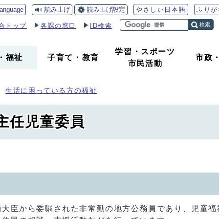
読み上げ
読み上げ設定
language
やさしい日本語
ふりが
検索
合トップ
各課の窓口
ID検索
学習・スポーツ
・
福祉
子育て
・
教育
市政
市民活動
生活に困っている方の福祉
主任児童委員
働大臣から委嘱された非常勤の地方公務員であり、児童福