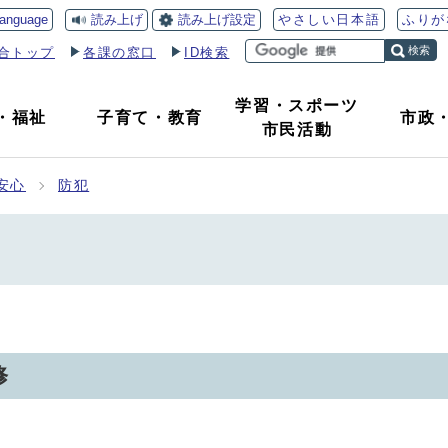
読み上げ
読み上げ設定
language
やさしい日本語
ふりが
検索
合トップ
各課の窓口
ID検索
学習・スポーツ
・
福祉
子育て
・
教育
市政
市民活動
安心
防犯
修