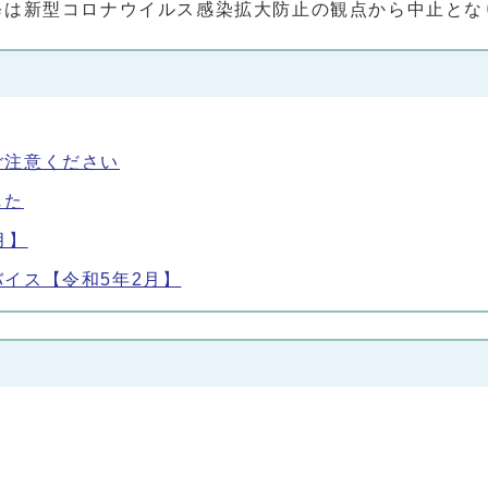
修は新型コロナウイルス感染拡大防止の観点から中止とな
ご注意ください
した
月】
イス【令和5年2月】