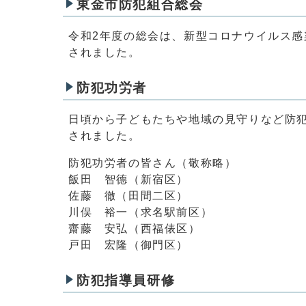
東金市防犯組合総会
令和2年度の総会は、新型コロナウイルス
されました。
防犯功労者
日頃から子どもたちや地域の見守りなど防
されました。
防犯功労者の皆さん（敬称略）
飯田 智德（新宿区）
佐藤 徹（田間二区）
川俣 裕一（求名駅前区）
齋藤 安弘（西福俵区）
戸田 宏隆（御門区）
防犯指導員研修