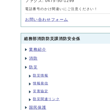
ファクス: 0475-50-1299
電話番号のかけ間違いにご注意ください！
お問い合わせフォーム
総務部消防防災課消防安全係
業務紹介
消防
防災
防災情報
情報発信
災害協定
防災関連リンク
国民保護