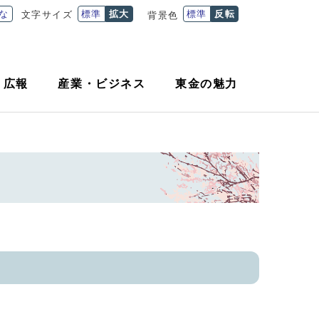
な
標準
拡大
標準
反転
文字サイズ
背景色
・
広報
産業
・
ビジネス
東金の魅力