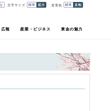
な
標準
拡大
標準
反転
文字サイズ
背景色
・
広報
産業
・
ビジネス
東金の魅力