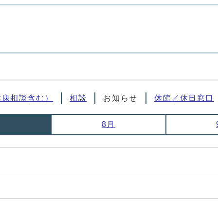
健康相談含む）
相談
お知らせ
休館／休日窓口
月
8月