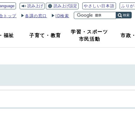
読み上げ
読み上げ設定
language
やさしい日本語
ふりが
検索
合トップ
各課の窓口
ID検索
学習・スポーツ
・
福祉
子育て
・
教育
市政
市民活動