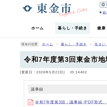
総
ホーム
暮らし
・
手続き
健康
ホーム
暮らし・手続き
住まい
現在の位置
令和7年度第3回東金市
[更新日：
2026年5月22日
]
ID:14402
議事録
令和7年度第3回：議事録 (PDF形式、44