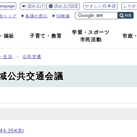
読み上げ
読み上げ設定
language
やさしい日本語
ふりが
検索
合トップ
各課の窓口
ID検索
学習・スポーツ
・
福祉
子育て
・
教育
市政
市民活動
・生活
公共交通
地域公共交通会議
.35KB)