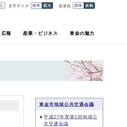
な
標準
拡大
標準
反転
文字サイズ
背景色
・
広報
産業
・
ビジネス
東金の魅力
東金市地域公共交通会議
平成27年度第1回地域公
共交通会議