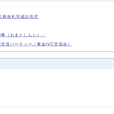
口新改札完成記念式
神事（おまとしんじ）」
交流パーティー／東金IVC交流会）