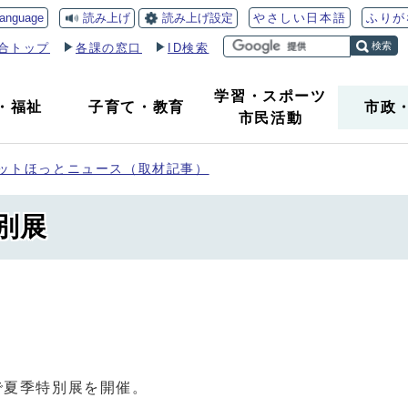
読み上げ
読み上げ設定
language
やさしい日本語
ふりが
検索
合トップ
各課の窓口
ID検索
学習・スポーツ
・
福祉
子育て
・
教育
市政
市民活動
ットほっとニュース（取材記事）
別展
で夏季特別展を開催。