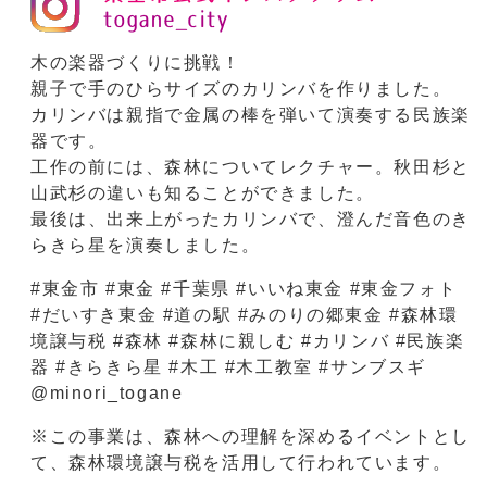
木の楽器づくりに挑戦！
親子で手のひらサイズのカリンバを作りました。
カリンバは親指で金属の棒を弾いて演奏する民族楽
器です。
工作の前には、森林についてレクチャー。秋田杉と
山武杉の違いも知ることができました。
最後は、出来上がったカリンバで、澄んだ音色のき
らきら星を演奏しました。
#東金市 #東金 #千葉県 #いいね東金 #東金フォト
#だいすき東金 #道の駅 #みのりの郷東金 #森林環
境譲与税 #森林 #森林に親しむ #カリンバ #民族楽
器 #きらきら星 #木工 #木工教室 #サンブスギ
@minori_togane
※この事業は、森林への理解を深めるイベントとし
て、森林環境譲与税を活用して行われています。