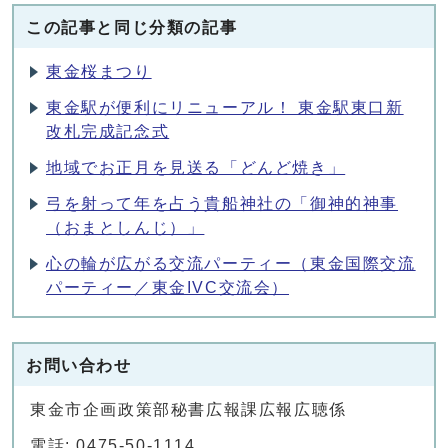
この記事と同じ分類の記事
東金桜まつり
東金駅が便利にリニューアル！ 東金駅東口新
改札完成記念式
地域でお正月を見送る「どんど焼き」
弓を射って年を占う貴船神社の「御神的神事
（おまとしんじ）」
心の輪が広がる交流パーティー（東金国際交流
パーティー／東金IVC交流会）
お問い合わせ
東金市企画政策部秘書広報課広報広聴係
電話: 0475-50-1114