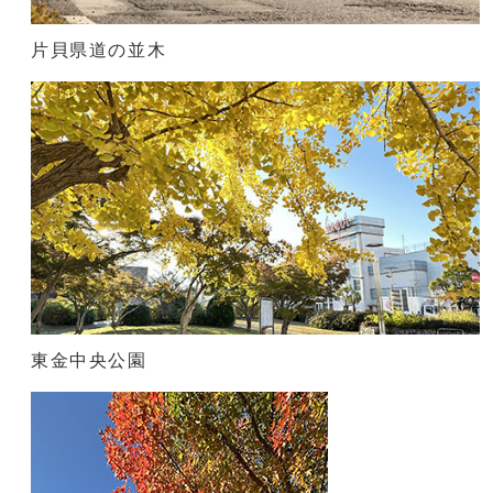
片貝県道の並木
東金中央公園