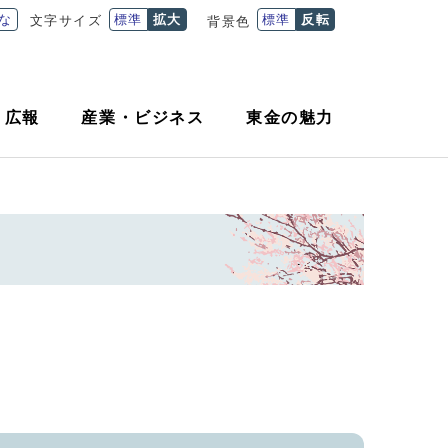
な
標準
拡大
標準
反転
文字サイズ
背景色
・
広報
産業
・
ビジネス
東金の魅力