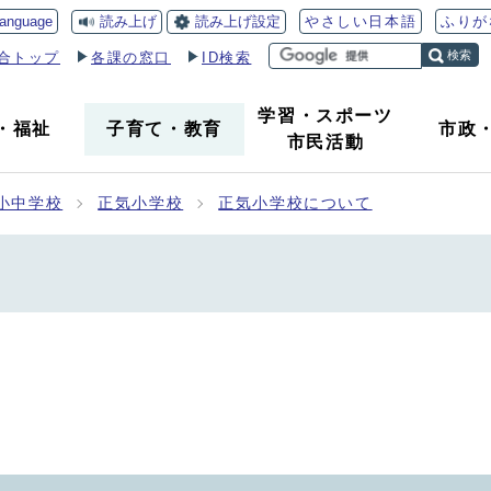
読み上げ
読み上げ設定
language
やさしい日本語
ふりが
検索
合トップ
各課の窓口
ID検索
学習・スポーツ
・
福祉
子育て
・
教育
市政
市民活動
小中学校
正気小学校
正気小学校について