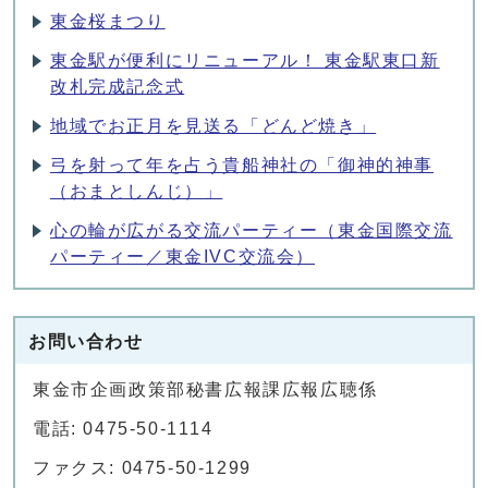
東金桜まつり
東金駅が便利にリニューアル！ 東金駅東口新
改札完成記念式
地域でお正月を見送る「どんど焼き」
弓を射って年を占う貴船神社の「御神的神事
（おまとしんじ）」
心の輪が広がる交流パーティー（東金国際交流
パーティー／東金IVC交流会）
お問い合わせ
東金市企画政策部秘書広報課広報広聴係
電話: 0475-50-1114
ファクス: 0475-50-1299