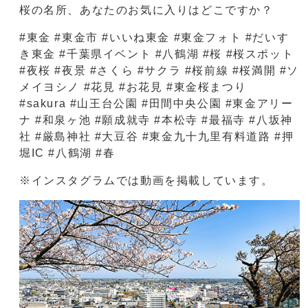
桜の名所、あなたのお気に入りはどこですか？
#東金 #東金市 #いいね東金 #東金フォト #だいす
き東金 #千葉県イベント #八鶴湖 #桜 #桜スポット
#夜桜 #夜景 #さくら #サクラ #桜前線 #桜満開 #ソ
メイヨシノ #花見 #お花見 #東金桜まつり
#sakura #山王台公園 #田間中央公園 #東金アリー
ナ #和泉ヶ池 #願成就寺 #本松寺 #最福寺 #八坂神
社 #厳島神社 #大豆谷 #東金九十九里有料道路 #押
堀IC #八鶴湖 #春
※インスタグラムでは動画を掲載しています。