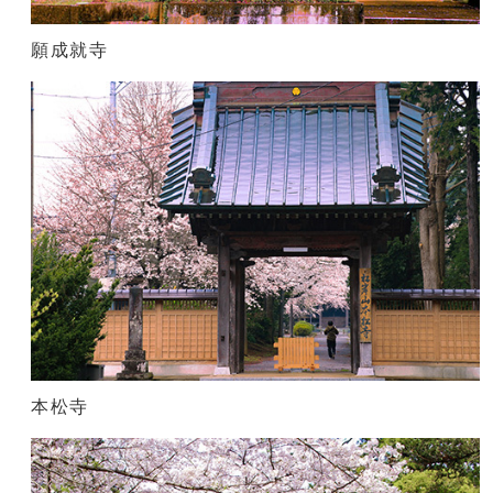
願成就寺
本松寺