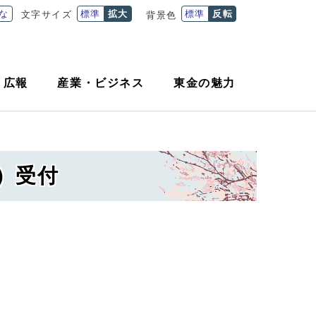
な
標準
拡大
標準
反転
文字サイズ
背景色
・
広報
産業
・
ビジネス
東金の魅力
）受付