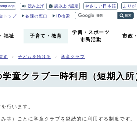
読み上げ
読み上げ設定
language
やさしい日本語
ふりが
検索
合トップ
各課の窓口
ID検索
学習・スポーツ
・
福祉
子育て
・
教育
市政
市民活動
探す
子どもを預ける
学童クラブ
の学童クラブ一時利用（短期入所
付を行います。
休み等）ごとに学童クラブを継続的に利用する制度です。