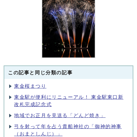
この記事と同じ分類の記事
東金桜まつり
東金駅が便利にリニューアル！ 東金駅東口新
改札完成記念式
地域でお正月を見送る「どんど焼き」
弓を射って年を占う貴船神社の「御神的神事
（おまとしんじ）」