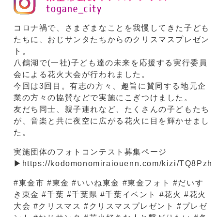
コロナ禍で、さまざまなことを我慢してきた子ども
たちに、おじサンタたちからのクリスマスプレゼン
ト。
八鶴湖で(一社)子ども達の未来を応援する実行委員
会による花火大会が行われました。
今回は3回目。有志の方々、趣旨に賛同する地元企
業の方々の協賛などで実施にこぎつけました。
友だち同士、親子連れなど、たくさんの子どもたち
が、音楽と共に夜空に広がる花火に目を輝かせまし
た。
実施団体のフォトコンテスト募集ページ
▶https://kodomonomiraiouenn.com/kizi/TQ8Pzh
#東金市 #東金 #いいね東金 #東金フォト #だいす
き東金 #千葉 #千葉県 #千葉イベント #花火 #花火
大会 #クリスマス #クリスマスプレゼント #プレゼ