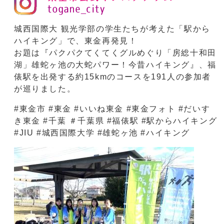
城西国際大 観光学部の学生たちが考えた「駅から
ハイキング」で、東金再発見！
お題は『パクパクてくてくグルめぐり「房総十和田
湖」雄蛇ヶ池の大蛇パワー！今昔ハイキング』、福
俵駅を出発する約15kmのコースを191人の参加者
が巡りました。
#東金市 #東金 #いいね東金 #東金フォト #だいす
き東金 #千葉 ＃千葉県 #福俵駅 #駅からハイキング
#JIU #城西国際大学 #雄蛇ヶ池 #ハイキング