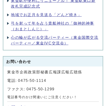
東金駅が便利にリニューアル！ 東金駅東口新
改札完成記念式
地域でお正月を見送る「どんど焼き」
弓を射って年を占う貴船神社の「御神的神事
（おまとしんじ）」
心の輪が広がる交流パーティー（東金国際交流
パーティー／東金IVC交流会）
お問い合わせ
東金市企画政策部秘書広報課広報広聴係
電話: 0475-50-1114
ファクス: 0475-50-1299
電話番号のかけ間違いにご注意ください！