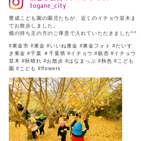
豊成こども園の園児たちが、近くのイチョウ並木ま
でお散歩しました。
畑の持ち主の方のご厚意で入れていただきました^^
#東金市 #東金 #いいね東金 #東金フォト #だいす
き東金 #千葉 ＃千葉県 #イチョウ #銀杏 #イチョウ
並木 #秋晴れ #お散歩 #はなまっぷ #秋色 #こども
園 #こども #flowers